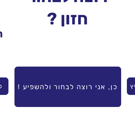
חזון ?
ר
! כן, אני רוצה לבחור ולהשפיע
ץ
!